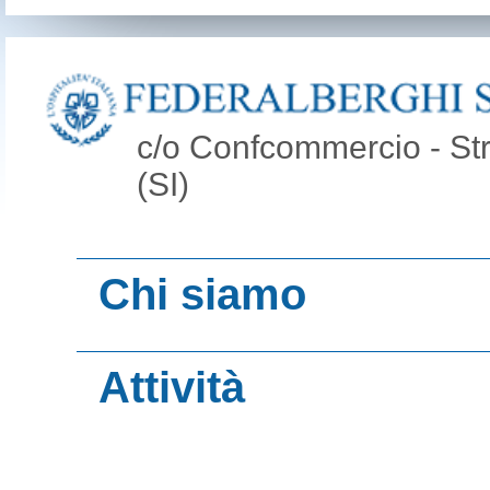
c/o Confcommercio - Str
(SI)
Chi siamo
Organi
Attività
Contatti
Federalberghi e G