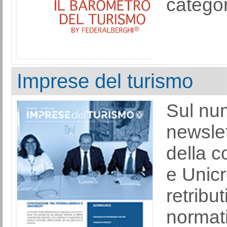
categor
Imprese del turismo
Sul nu
newslet
della c
e Unicr
retribu
normati