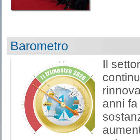
Barometro
Il sett
continu
rinnova
anni fa
sostanz
aumenta